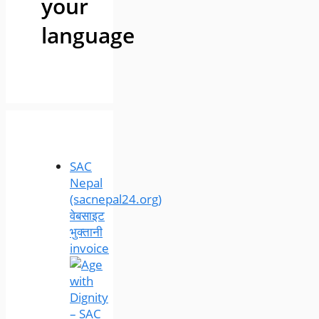
your
language
SAC
Nepal
(sacnepal24.org)
वेबसाइट
भुक्तानी
invoice