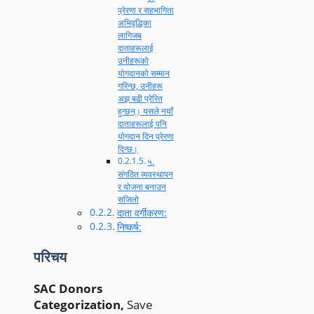
प्रेरणा र सहभागिता
अभिवृद्धिका
लागिजब
दाताहरूलाई
उनीहरूको
योगदानको सम्मान
गरिन्छ, उनीहरू
अझ बढी प्रेरित
हुन्छन्। यसले नयाँ
दाताहरूलाई पनि
योगदान दिन प्रेरणा
दिन्छ।
५.
संगठित व्यवस्थापन
र योजना बनाउन
सजिलो
दाता वर्गीकरण:
निष्कर्ष:
परिचय
SAC Donors
Categorization,
Save