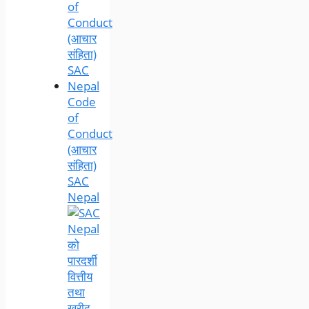
Code
of
Conduct
(आचार
संहिता)
SAC
Nepal