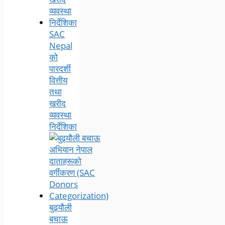
SAC
Nepal
को
पारदर्शी
वित्तीय
तथा
खरीद
व्यवस्था
निर्देशिका
बुढ्यौली
बचाऊ