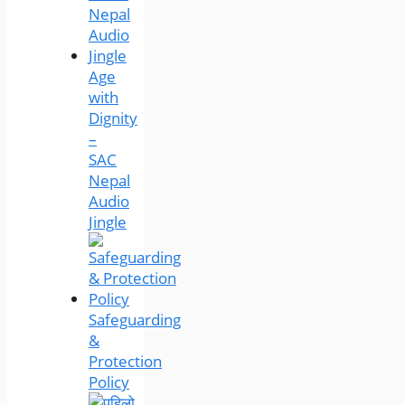
Age
with
Dignity
–
SAC
Nepal
Audio
Jingle
Safeguarding
&
Protection
Policy