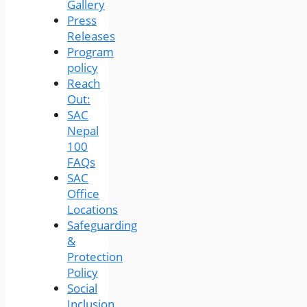
Gallery
Press
Releases
Program
policy
Reach
Out:
SAC
Nepal
100
FAQs
SAC
Office
Locations
Safeguarding
&
Protection
Policy
Social
Inclusion